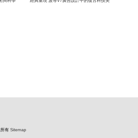
術與科學
經典重現 波導V7廣告設計中的復古科技美
學與品牌印記
權所有
Sitemap