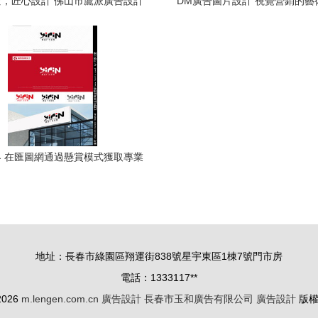
，匠心設計 佛山市鷹派廣告設計
DM廣告圖片設計 視覺營銷的藝
作室，打造品牌視覺新高度
 在匯圖網通過懸賞模式獲取專業
廣告公司Logo設計素材
地址：長春市綠園區翔運街838號星宇東區1棟7號門市房
電話：1333117**
 2026
m.lengen.com.cn
廣告設計
長春市玉和廣告有限公司
廣告設計
版