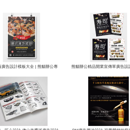
廣告設計模板大全 | 熊貓辦公專
熊貓辦公精品開業宣傳單廣告設
業素材
站式模板下載指南