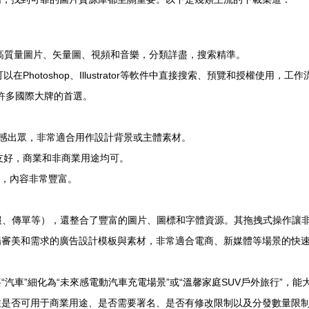
高質量圖片、矢量圖、視頻和音樂，分類詳盡，搜索精準。
計師可以在Photoshop、Illustrator等軟件中直接搜索、預覽和授權使用，
許多國際大牌的首選。
感出眾，非常適合用作設計背景或主體素材。
友好，商業和非商業用途均可。
，內容非常豐富。
報、傳單等），還整合了豐富的圖片、圖標和字體資源。其拖拽式操作讓
場審美和需求的廣告設計模板與素材，非常適合電商、新媒體等場景的快
汽車”細化為“未來感電動汽車充電場景”或“溫馨家庭SUV戶外旅行”，能
注是否可用于商業用途、是否需要署名、是否有修改限制以及分發數量限