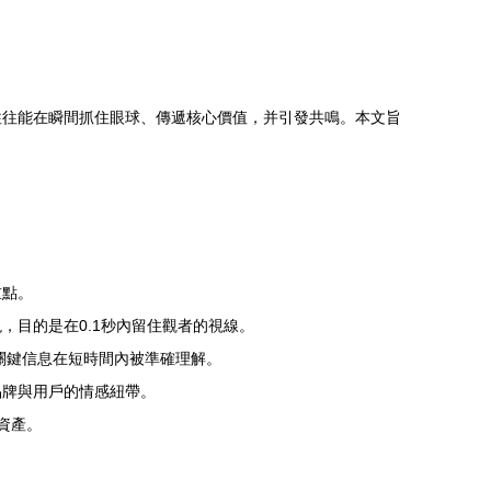
往往能在瞬間抓住眼球、傳遞核心價值，并引發共鳴。本文旨
重點。
目的是在0.1秒內留住觀者的視線。
關鍵信息在短時間內被準確理解。
品牌與用戶的情感紐帶。
資產。