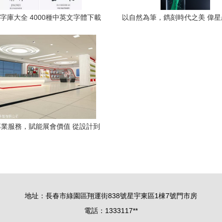
字庫大全 4000種中英文字體下載
以自然為筆，鐫刻時代之美 偉
南，助力廣告設計創意升級
設計海報的魅力解析
業服務，賦能展會價值 從設計到
布置，讓您省心又省錢
地址：長春市綠園區翔運街838號星宇東區1棟7號門市房
電話：1333117**