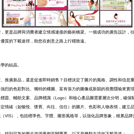
體，更是品牌與消費者建立情感連接的藝術橋梁。一個成功的廣告設計，
、優質的下載途徑，助您在創意之路上行穩致遠。
美學的結晶。
度、推廣新品，還是促進即時銷售？目標決定了圖片的風格、調性和信息
強烈的色彩對比、獨特的構圖、富有張力的圖像或新穎的視覺隱喻來實現，
標題、輔助文案、品牌標識（Logo）和核心產品圖需要層次分明，確保
特定情緒（如愉悅、懷舊、向往、信任）的圖片、色彩和人物表情，建立
（VIS），包括標準色、字體、圖形風格等，以強化品牌形象，積累品牌
圖，找到可靠的圖片資源庫都至關重要。以下是幾類主流的下載渠道：