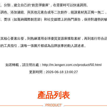
、分類，建立自己的“創意彈藥庫”，在需要時可以快速調用。
、調色、添加濾鏡、與其他元素合成等二次創作，能讓素材真正獨一無二
、獎項（如戛納國際創意節）和社交媒體上的熱門廣告，保持對趨勢的敏
解其核心要素出發，到熟練運用全球優質資源庫獲取素材，再到進行符合
用的工具指引，讓每一張圖片都成為品牌故事的動人講述者。
如若轉載，請注明出處：http://m.lengen.com.cn/product/50.html
更新時間：2026-06-18 13:00:27
產品列表
PRODUCT