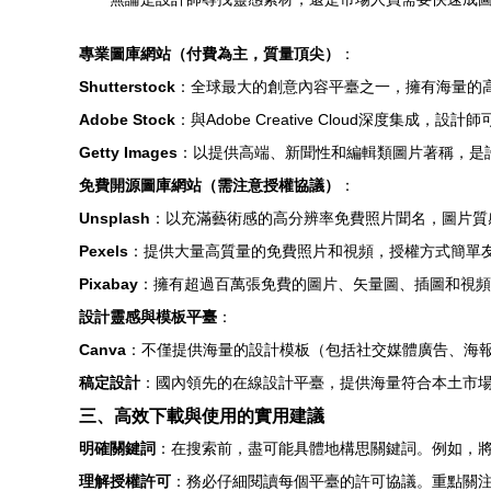
專業圖庫網站（付費為主，質量頂尖）
：
Shutterstock
：全球最大的創意內容平臺之一，擁有海量的
Adobe Stock
：與Adobe Creative Cloud深度集成，設
Getty Images
：以提供高端、新聞性和編輯類圖片著稱，是
免費開源圖庫網站（需注意授權協議）
：
Unsplash
：以充滿藝術感的高分辨率免費照片聞名，圖片質
Pexels
：提供大量高質量的免費照片和視頻，授權方式簡單
Pixabay
：擁有超過百萬張免費的圖片、矢量圖、插圖和視頻
設計靈感與模板平臺
：
Canva
：不僅提供海量的設計模板（包括社交媒體廣告、海
稿定設計
：國內領先的在線設計平臺，提供海量符合本土市
三、高效下載與使用的實用建議
明確關鍵詞
：在搜索前，盡可能具體地構思關鍵詞。例如，將“
理解授權許可
：務必仔細閱讀每個平臺的許可協議。重點關