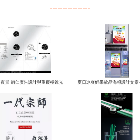
----------------
夜景 銅仁廣告設計與重慶極銳光
夏日冰爽鮮果飲品海報設計文案
LED的亮化藝術
瓜與純天然為靈感